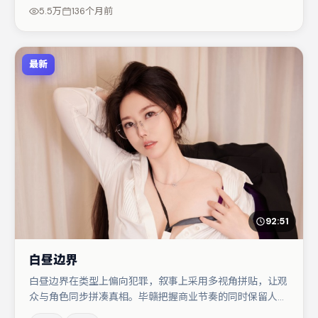
疑调剂（视场次而定）。整体完成度较高，适合周末一口气
5.5万
136个月前
追完。
最新
92:51
白昼边界
白昼边界在类型上偏向犯罪，叙事上采用多视角拼贴，让观
众与角色同步拼凑真相。毕赣把握商业节奏的同时保留人物
弧光，高潮戏信息密度高但不显凌乱。黄渤在片中承担叙事