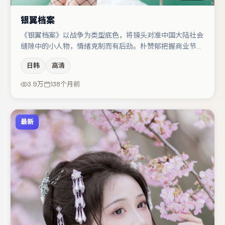
银翼档案
《银翼档案》以战争为类型底色，将镜头对准中国大陆社会
缝隙中的小人物，情绪克制而有后劲。朴赞郁把握商业节奏
的同时保留人物弧光，高潮戏信息密度高但不显凌乱。主演
日韩
高清
阵容包括雷佳音、朱一龙、亚当·德赖弗等，角色动机前后
呼应，适合喜欢抠台词与伏笔的观众。若你偏爱强类型与清
3.9万
138个月前
晰主线，这部作品值得关注。
最新