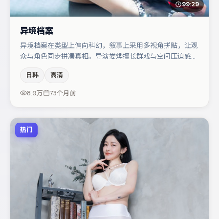
99:29
异境档案
异境档案在类型上偏向科幻，叙事上采用多视角拼贴，让观
众与角色同步拼凑真相。导演娄烨擅长群戏与空间压迫感，
本片在视听语言上与题材形成互文。主演阵容包括周迅、亚
日韩
高清
当·德赖弗、张译等，角色动机前后呼应，适合喜欢抠台词
与伏笔的观众。整体完成度较高，适合周末一口气追完。
8.9万
73个月前
热门