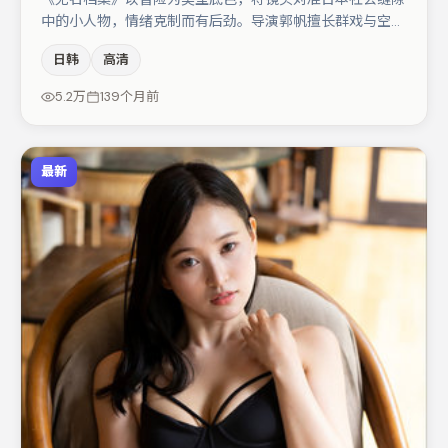
中的小人物，情绪克制而有后劲。导演郭帆擅长群戏与空间
压迫感，本片在视听语言上与题材形成互文。主演阵容包括
日韩
高清
李光洁、白宇、弗洛伦丝·皮尤等，角色动机前后呼应，适
合喜欢抠台词与伏笔的观众。整体完成度较高，适合周末一
5.2万
139个月前
口气追完。
最新