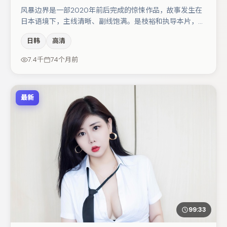
风暴边界是一部2020年前后完成的惊悚作品，故事发生在
日本语境下，主线清晰、副线饱满。是枝裕和执导本片，在
场面调度与表演节奏上保持一贯作者性，关键场次留白得
日韩
高清
当。主演阵容包括周冬雨、木村拓哉、朱一龙等，角色动机
前后呼应，适合喜欢抠台词与伏笔的观众。节奏紧凑、反转
7.4千
74个月前
有度，值得列入片单。
最新
99:33