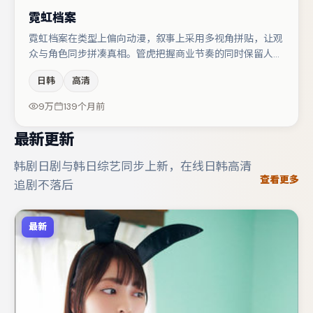
霓虹档案
霓虹档案在类型上偏向动漫，叙事上采用多视角拼贴，让观
众与角色同步拼凑真相。管虎把握商业节奏的同时保留人物
弧光，高潮戏信息密度高但不显凌乱。主演阵容包括易烊千
日韩
高清
玺、桂纶镁、大鹏等，角色动机前后呼应，适合喜欢抠台词
与伏笔的观众。节奏紧凑、反转有度，值得列入片单。
9万
139个月前
最新更新
韩剧日剧与韩日综艺同步上新，在线日韩高清
查看更多
追剧不落后
最新