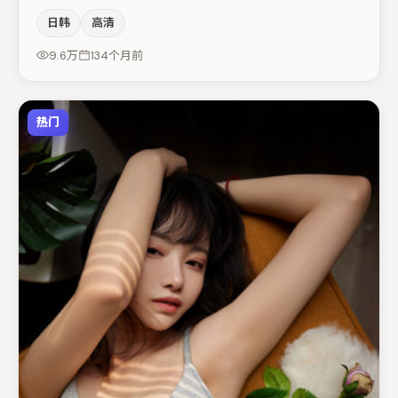
感，本片在视听语言上与题材形成互文。朱一龙在片中承担
日韩
高清
叙事驱动，易烊千玺、雷佳音分别提供反差与喜剧/悬疑调
剂（视场次而定）。节奏紧凑、反转有度，值得列入片单。
9.6万
134个月前
热门