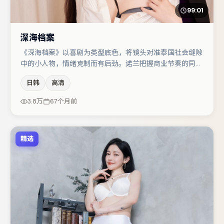
99:01
深海档案
《深海档案》以喜剧为类型底色，将镜头对准泰国社会缝隙
中的小人物，情绪克制而有后劲。诺兰把握商业节奏的同时
保留人物弧光，高潮戏信息密度高但不显凌乱。张颂文与朱
日韩
高清
一龙的对手戏构成全片情感锚点，于和伟则以细节塑造推动
谜题层层揭开。节奏紧凑、反转有度，值得列入片单。
3.8万
67个月前
精选