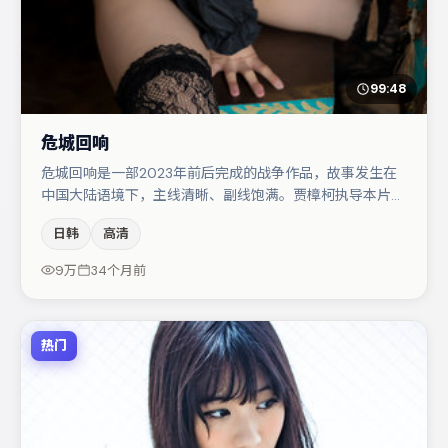
99:48
危城回响
危城回响是一部2023年前后完成的战争作品，故事发生在
中国大陆语境下，主线清晰、副线饱满。贾樟柯执导本片，
在场面调度与表演节奏上保持一贯作者性，关键场次留白得
日韩
高清
当。王景春与马丽的对手戏构成全片情感锚点，蒋奇明则以
细节塑造推动谜题层层揭开。若你偏爱强类型与清晰主线，
9万
34个月前
这部作品值得关注。
热门