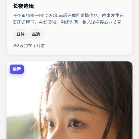
长夜追缉
长夜追缉是一部2020年前后完成的爱情作品，故事发生在
泰国语境下，主线清晰、副线饱满。张艺谋把握商业节奏的
同时保留人物弧光，高潮戏信息密度高但不显凌乱。主演阵
日韩
高清
容包括孔刘、王千源、宋佳等，角色动机前后呼应，适合喜
欢抠台词与伏笔的观众。节奏紧凑、反转有度，值得列入片
8万
75个月前
单。
最新