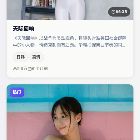
95:35
天际回响
《天际回响》以战争为类型底色，将镜头对准英国社会缝隙
中的小人物，情绪克制而有后劲。毕赣把握商业节奏的同时
保留人物弧光，高潮戏信息密度高但不显凌乱。雷佳音与易
日韩
高清
烊千玺的对手戏构成全片情感锚点，亚当·德赖弗则以细节
塑造推动谜题层层揭开。整体完成度较高，适合周末一口气
8.9万
61个月前
追完。
热门