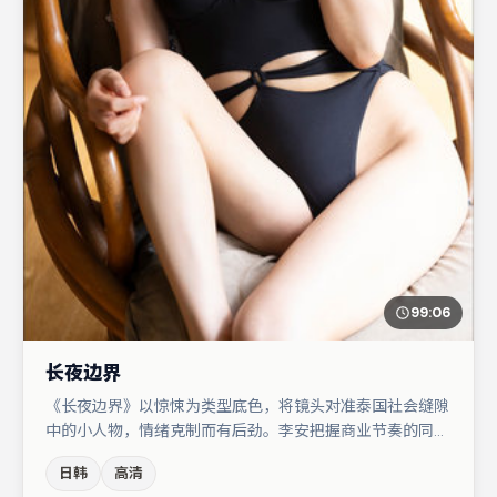
99:06
长夜边界
《长夜边界》以惊悚为类型底色，将镜头对准泰国社会缝隙
中的小人物，情绪克制而有后劲。李安把握商业节奏的同时
保留人物弧光，高潮戏信息密度高但不显凌乱。张颂文在片
日韩
高清
中承担叙事驱动，小松菜奈、谭卓分别提供反差与喜剧/悬