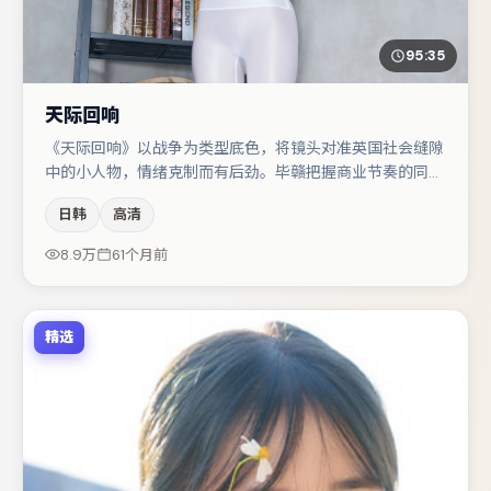
95:35
天际回响
《天际回响》以战争为类型底色，将镜头对准英国社会缝隙
中的小人物，情绪克制而有后劲。毕赣把握商业节奏的同时
保留人物弧光，高潮戏信息密度高但不显凌乱。雷佳音与易
日韩
高清
烊千玺的对手戏构成全片情感锚点，亚当·德赖弗则以细节
塑造推动谜题层层揭开。整体完成度较高，适合周末一口气
8.9万
61个月前
追完。
精选