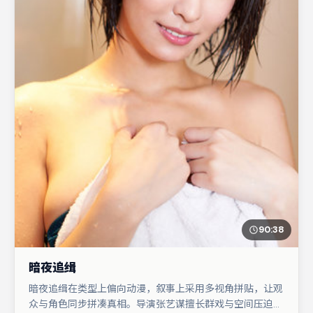
90:38
暗夜追缉
暗夜追缉在类型上偏向动漫，叙事上采用多视角拼贴，让观
众与角色同步拼凑真相。导演张艺谋擅长群戏与空间压迫