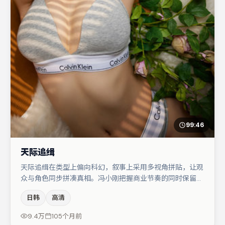
99:46
天际追缉
天际追缉在类型上偏向科幻，叙事上采用多视角拼贴，让观
众与角色同步拼凑真相。冯小刚把握商业节奏的同时保留人
物弧光，高潮戏信息密度高但不显凌乱。主演阵容包括弗洛
日韩
高清
伦丝·皮尤、秦海璐、孔刘等，角色动机前后呼应，适合喜
欢抠台词与伏笔的观众。整体完成度较高，适合周末一口气
9.4万
105个月前
追完。