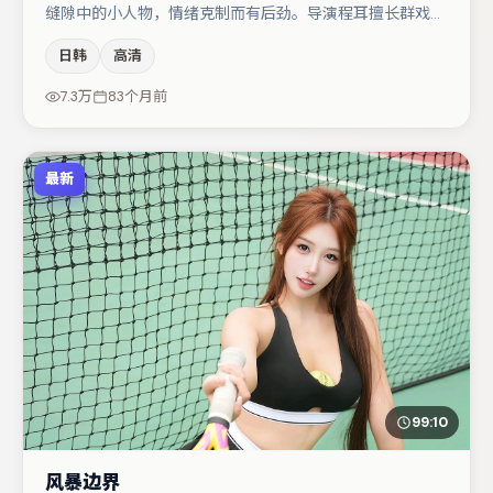
缝隙中的小人物，情绪克制而有后劲。导演程耳擅长群戏与
空间压迫感，本片在视听语言上与题材形成互文。章子怡在
日韩
高清
片中承担叙事驱动，孔刘、小松菜奈分别提供反差与喜剧/
悬疑调剂（视场次而定）。整体完成度较高，适合周末一口
7.3万
83个月前
气追完。
最新
99:10
风暴边界