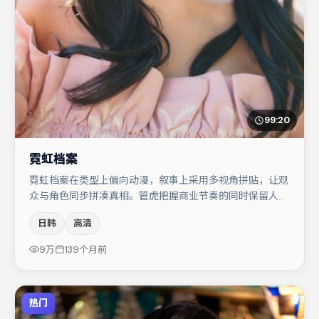
99:20
霓虹档案
霓虹档案在类型上偏向动漫，叙事上采用多视角拼贴，让观
众与角色同步拼凑真相。管虎把握商业节奏的同时保留人物
弧光，高潮戏信息密度高但不显凌乱。主演阵容包括易烊千
日韩
高清
玺、桂纶镁、大鹏等，角色动机前后呼应，适合喜欢抠台词
与伏笔的观众。节奏紧凑、反转有度，值得列入片单。
9万
139个月前
热门