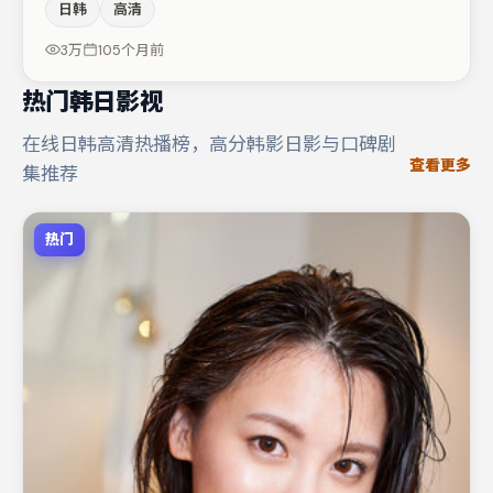
日韩
高清
驱动，裴斗娜、朱一龙分别提供反差与喜剧/悬疑调剂（视
场次而定）。整体完成度较高，适合周末一口气追完。
3万
105个月前
热门韩日影视
在线日韩高清热播榜，高分韩影日影与口碑剧
查看更多
集推荐
热门