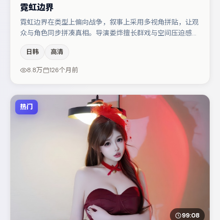
霓虹边界
霓虹边界在类型上偏向战争，叙事上采用多视角拼贴，让观
众与角色同步拼凑真相。导演娄烨擅长群戏与空间压迫感，
本片在视听语言上与题材形成互文。沈腾与廖凡的对手戏构
日韩
高清
成全片情感锚点，周迅则以细节塑造推动谜题层层揭开。若
你偏爱强类型与清晰主线，这部作品值得关注。
8.8万
126个月前
热门
99:08