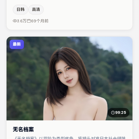
间压迫感，本片在视听语言上与题材形成互文。汤唯与孔刘
日韩
高清
的对手戏构成全片情感锚点，王千源则以细节塑造推动谜题
层层揭开。若你偏爱强类型与清晰主线，这部作品值得关
3.6万
69个月前
注。
最新
99:25
无名档案
《无名档案》以冒险为类型底色，将镜头对准日本社会缝隙